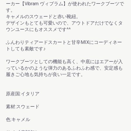
ーカー【Vibram ヴィブラム】が使われたワークブーツで
す。
キャメルのスウェードと赤い靴紐。
お買い物を続ける
カートへ進む
デザインもとても可愛いので、アウトドアだけでなくタ
ウンユースにもオススメです^^
ふんわりティアードスカートと甘辛MIXにコーディネー
トしても素敵です♪
ワークブーツとしての機能も高く、中底にはエアーが入
っているかのような弾力のあるふわふわ感で、安定感も
履きご心地も気持ちが良い一足です。
原産国:イタリア
素材:スウェード
色:キャメル