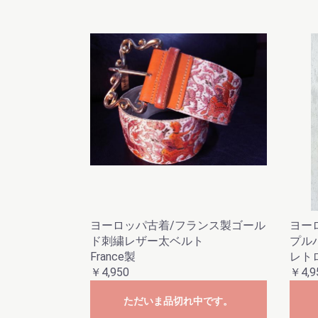
ヨーロッパ古着/フランス製ゴール
ヨー
ド刺繍レザー太ベルト
プル
France製
レトロ
￥4,950
￥4,9
ただいま品切れ中です。