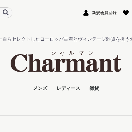
新規会員登録
ー自らセレクトしたヨーロッパ古着とヴィンテージ雑貨を扱う
メンズ
レディース
雑貨
アウター
シャツ
Tシャツ
パンツ
グッズ
ジャケット・コート
トップス
スカート・パンツ
ワンピース
グッズ
ビンテージ雑貨
フレンチキーホルダ
その他