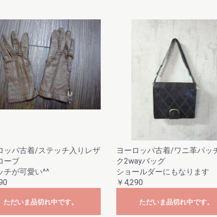
お買い物を続ける
カートへ進む
ロッパ古着/ステッチ入りレザ
ヨーロッパ古着/ワニ革パッ
ローブ
ク2wayバッグ
ッチが可愛い^^
ショールダーにもなります
90
￥4,290
ただいま品切れ中です。
ただいま品切れ中です。