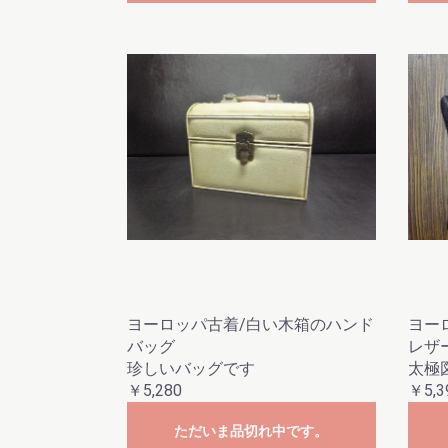
ヨーロッパ古着/白い木箱のハンド
ヨー
バッグ
レザ
珍しいバッグです
太極
￥5,280
￥5,3
ただいま品切れ中です。