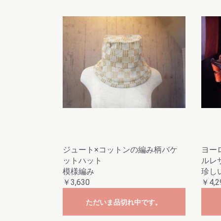
ジュート×コットンの編み柄バケ
ヨー
ットハット
ルレ
模様編み
珍し
￥3,630
￥4,2
ただいま品切れ中です。